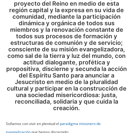
proyecto del Reino en medio de esta
región capital y la expresa en su vida de
comunidad, mediante la participación
dinámica y orgánica de todos sus
miembros y la renovación constante de
todos sus procesos de formación y
estructuras de comunión y de servicio;
consciente de su misión evangelizadora,
como sal de la tierra y luz del mundo, con
actitud dialogante, profética y
propositiva, discierne y secunda la acción
del Espíritu Santo para anunciar a
Jesucristo en medio de la pluralidad
cultural y participar en la construcción de
una sociedad misericordiosa: justa,
reconciliada, solidaria y que cuida la
creación.
Soñamos con vivir en plenitud el
paradigma misionero de
evangelización
que hemos discernido: