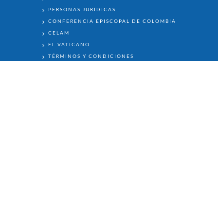
PERSONAS JURÍDICAS
CONFERENCIA EPISCOPAL DE COLOMBIA
CELAM
EL VATICANO
TÉRMINOS Y CONDICIONES
POLÍTICA DE TRATAMIENTO DE DATOS
PERSONALES
PBX: 601 3505511 - 601 5803491 - Celular: 317
3549191
secretaria2_cancilleria@arquibogota.org.co
Carrera 7 No. 10 - 20
Bogotá, Colombia
Portal desarrollado en Drupal por
TODOS LOS DERECHOS RESERVADOS ©,2020 - ARQUIDIÓCESIS DE BOGOTÁ