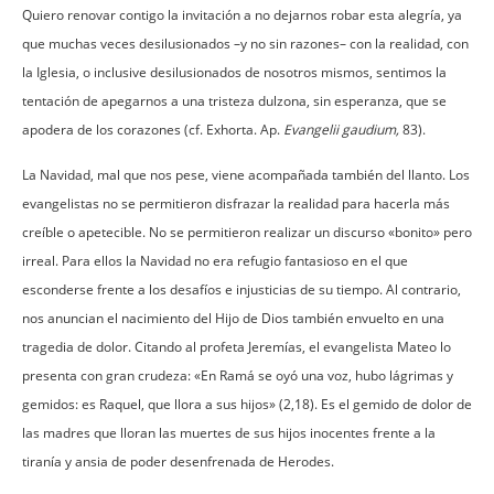
Quiero renovar contigo la invitación a no dejarnos robar esta alegría, ya
que muchas veces desilusionados –y no sin razones– con la realidad, con
la Iglesia, o inclusive desilusionados de nosotros mismos, sentimos la
tentación de apegarnos a una tristeza dulzona, sin esperanza, que se
apodera de los corazones (cf. Exhorta. Ap.
Evangelii gaudium,
83).
La Navidad, mal que nos pese, viene acompañada también del llanto. Los
evangelistas no se permitieron disfrazar la realidad para hacerla más
creíble o apetecible. No se permitieron realizar un discurso «bonito» pero
irreal. Para ellos la Navidad no era refugio fantasioso en el que
esconderse frente a los desafíos e injusticias de su tiempo. Al contrario,
nos anuncian el nacimiento del Hijo de Dios también envuelto en una
tragedia de dolor. Citando al profeta Jeremías, el evangelista Mateo lo
presenta con gran crudeza: «En Ramá se oyó una voz, hubo lágrimas y
gemidos: es Raquel, que llora a sus hijos» (2,18). Es el gemido de dolor de
las madres que lloran las muertes de sus hijos inocentes frente a la
tiranía y ansia de poder desenfrenada de Herodes.