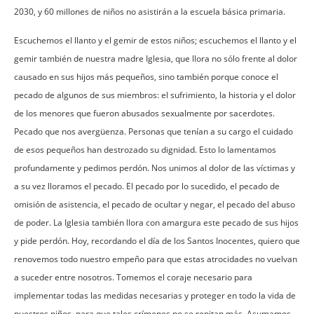
2030, y 60 millones de niños no asistirán a la escuela básica primaria.
Escuchemos el llanto y el gemir de estos niños; escuchemos el llanto y el
gemir también de nuestra madre Iglesia, que llora no sólo frente al dolor
causado en sus hijos más pequeños, sino también porque conoce el
pecado de algunos de sus miembros: el sufrimiento, la historia y el dolor
de los menores que fueron abusados sexualmente por sacerdotes.
Pecado que nos avergüenza. Personas que tenían a su cargo el cuidado
de esos pequeños han destrozado su dignidad. Esto lo lamentamos
profundamente y pedimos perdón. Nos unimos al dolor de las víctimas y
a su vez lloramos el pecado. El pecado por lo sucedido, el pecado de
omisión de asistencia, el pecado de ocultar y negar, el pecado del abuso
de poder. La Iglesia también llora con amargura este pecado de sus hijos
y pide perdón. Hoy, recordando el día de los Santos Inocentes, quiero que
renovemos todo nuestro empeño para que estas atrocidades no vuelvan
a suceder entre nosotros. Tomemos el coraje necesario para
implementar todas las medidas necesarias y proteger en todo la vida de
nuestros niños, para que tales crímenes no se repitan más. Asumamos