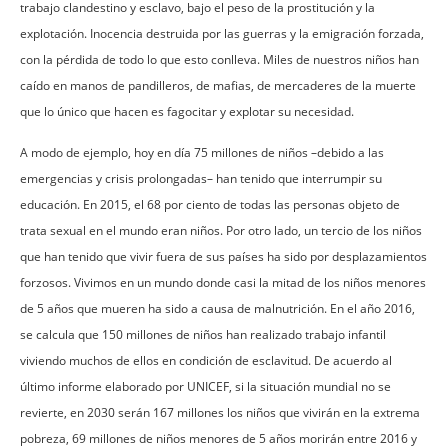
trabajo clandestino y esclavo, bajo el peso de la prostitución y la
explotación. Inocencia destruida por las guerras y la emigración forzada,
con la pérdida de todo lo que esto conlleva. Miles de nuestros niños han
caído en manos de pandilleros, de mafias, de mercaderes de la muerte
que lo único que hacen es fagocitar y explotar su necesidad.
A modo de ejemplo, hoy en día 75 millones de niños –debido a las
emergencias y crisis prolongadas– han tenido que interrumpir su
educación. En 2015, el 68 por ciento de todas las personas objeto de
trata sexual en el mundo eran niños. Por otro lado, un tercio de los niños
que han tenido que vivir fuera de sus países ha sido por desplazamientos
forzosos. Vivimos en un mundo donde casi la mitad de los niños menores
de 5 años que mueren ha sido a causa de malnutrición. En el año 2016,
se calcula que 150 millones de niños han realizado trabajo infantil
viviendo muchos de ellos en condición de esclavitud. De acuerdo al
último informe elaborado por UNICEF, si la situación mundial no se
revierte, en 2030 serán 167 millones los niños que vivirán en la extrema
pobreza, 69 millones de niños menores de 5 años morirán entre 2016 y