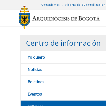
SUB
Pasar
Organismos
Vicaría de Evangelización
MENU
al
ARCHDIOCESE
contenido
principal
Centro de información
Yo quiero
Noticias
Boletines
Eventos