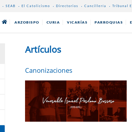
SEAB
El Catolicismo
Directorios
Cancillería
Tribunal E
ARZOBISPO
CURIA
VICARÍAS
PARROQUIAS
Artículos
Canonizaciones