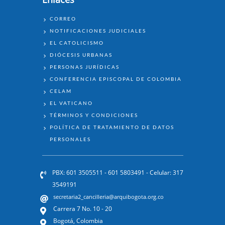
ENLACES
CORREO
NOTIFICACIONES JUDICIALES
EL CATOLICISMO
DIÓCESIS URBANAS
PERSONAS JURÍDICAS
CONFERENCIA EPISCOPAL DE COLOMBIA
CELAM
EL VATICANO
TÉRMINOS Y CONDICIONES
POLÍTICA DE TRATAMIENTO DE DATOS
PERSONALES
PBX: 601 3505511 - 601 5803491 - Celular: 317
3549191
secretaria2_cancilleria@arquibogota.org.co
Carrera 7 No. 10 - 20
Bogotá, Colombia