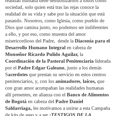
realidad humana debe sensibilizarnos a todos como
sociedad, solo quien está tras las rejas conoce la
realidad de su vida y sabe por la situación que está
pasando. Nosotros, como Iglesia, como pueblo de
Dios que camina junto, no podemos ser indiferentes
a ello, y por eso, como muestra del amor
misericordioso del Padre, desde la
Diaconía para el
Desarrollo Humano Integral
en cabeza de
Monseñor Ricardo Pulido Aguilar,
la
Coordinación de la Pastoral Penitenciaria
liderada
por el
Padre Edgar Galeano
, junto a los demás
S
acerdotes
que prestan su servicio en estos centros
penitenciarios, y, con los
animadores
,
laicos,
que
con gran amor acompañan las realidades humanas
allí presentes, en alianza con el
Banco de Alimentos
de Bogotá
en cabeza del
Padre Daniel
Saldarriaga,
les motivamos a unirse a esta Campaña
de kits de aseo y a ser
¡TESTIGOS DE LA