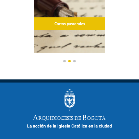
denal
Cartas pastorales