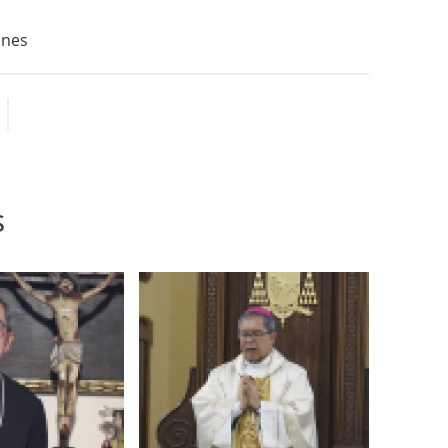
ones
s