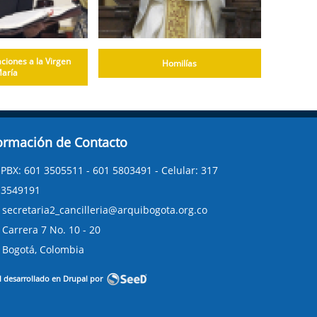
ciones a la Virgen
Homilías
aría
ormación de Contacto
PBX: 601 3505511 - 601 5803491 - Celular: 317
3549191
secretaria2_cancilleria@arquibogota.org.co
Carrera 7 No. 10 - 20
Bogotá, Colombia
l desarrollado en Drupal por