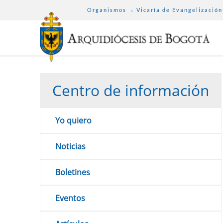
SUB
Pasar
Organismos
Vicaría de Evangelización
MENU
al
ARCHDIOCESE
contenido
principal
Centro de información
Yo quiero
Noticias
Boletines
Eventos